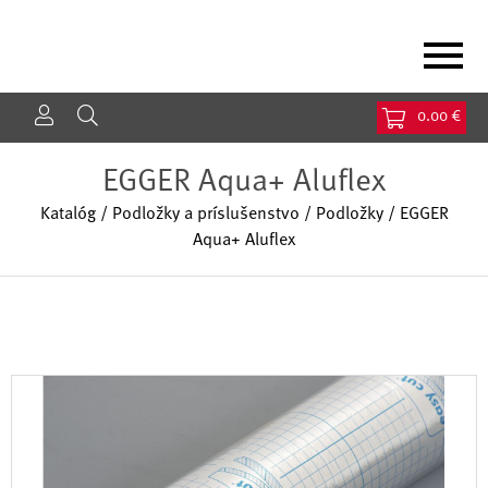
Jump to navigation
0.00 €
EGGER Aqua+ Aluflex
Katalóg
/
Podložky a príslušenstvo
/
Podložky
/
EGGER
Aqua+ Aluflex