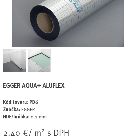
EGGER AQUA+ ALUFLEX
Kód tovaru:
PD6
Značka:
EGGER
HDF/hrúbka:
0,2 mm
2
2.40 €/ m
s DPH