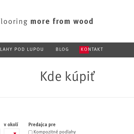
Jump to navigation
Flooring
more from wood
LAHY POD LUPOU
BLOG
KONTAKT
Kde kúpiť
v okolí
Predajca pre
Kompozitné podlahy