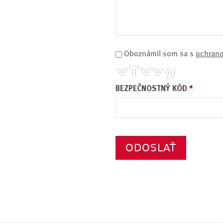
Oboznámil som sa s
ochran
          _____                         
 __   __ |_   _| __   __ __   __   __ _ 
 \ \ / /   | |   \ \ / / \ \ / /  / _` |
  \ V /    | |    \ V /   \ V /  | (_| |
   \_/     |_|     \_/     \_/    \__, |
                                  |___/ 
BEZPEČNOSTNÝ KÓD
*