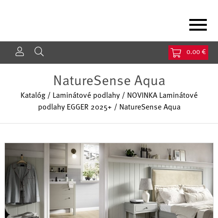
Jump to navigation
0.00 €
NatureSense Aqua
Katalóg
/
Laminátové podlahy
/
NOVINKA Laminátové
podlahy EGGER 2025+
/
NatureSense Aqua